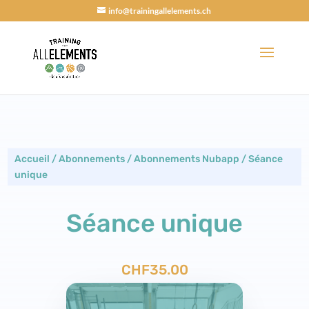
info@trainingallelements.ch
Accueil
/
Abonnements
/
Abonnements Nubapp
/
Séance
unique
Séance unique
CHF
35.00